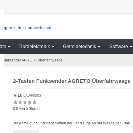
iegen in der Landwirtschaft
äte
Bordelektronik
Getreidetechnik
Software
n Funksender AGRETO Überfahrwaage
2-Tasten Funksender AGRETO Überfahrwaage
Art.Nr.
AWF0302
0.0
von 5 Sternen
Zur Anmeldung und Identifikation der Fahrzeuge an der Waage per Funk