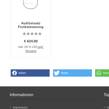
Aufrüstsatz
Funksteuerung
€ 624,00
inkl. 20 % USt
zzgl.
Versand
teilen
tweet
teil
Informationen
Top
Impressum
A