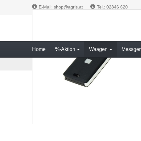
E-Mail: shop@agris.at
Tel.: 02846 620
Messen und W
Home
%-Aktion
Waagen
Messger
S
Waagen
Fahrzeugwaagen
Zubehör
2-Taste
t
a
r
t
s
e
i
t
e