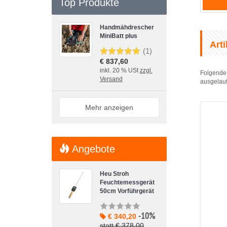
Top Produkte
Handmähdrescher
MiniBatt plus
Art
(1)
€ 837,60
inkl. 20 % USt
zzgl.
Folgende 
Versand
ausgelauf
Mehr anzeigen
Angebote
Heu Stroh
Feuchtemessgerät
50cm Vorführgerät
-10%
€ 340,20
statt € 378,00