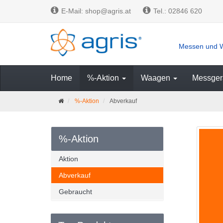
E-Mail: shop@agris.at
Tel.: 02846 620
Messen und W
Home
%-Aktion
Waagen
Messger
S
%-Aktion
Abverkauf
t
a
r
t
%-Aktion
s
e
Aktion
i
t
Abverkauf
e
Gebraucht