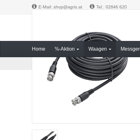
E-Mail: shop@agris.at
Tel.: 02846 620
Messen und W
Home
%-Aktion
Waagen
Messger
S
Waagen
Fahrzeugwaagen
Zubehör
Videosi
t
a
r
t
s
e
i
t
e