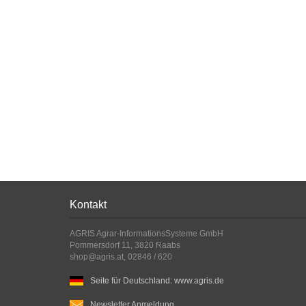
Kontakt
AGRIS Agrar-InformationsSysteme GmbH
Pommersdorf 11, 3820 Raabs
shop@agris.at, 02846 / 620
Seite für Deutschland: www.agris.de
Newsletter Anmeldung