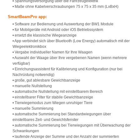
• Spannungsversorgung über die Fahrzeugelektrik
• Maße ohne Kabelverschraubungen 75 x 75 x 35 mm (LxBxH)
SmartBeamPro app:
• Software zur Bedienung und Auswertung der BW1 Module
• für Mobilgeräte mit Android oder iOS Betriebssystem
• ersetzt die klassische Wiegeanzeige
• App verbindet sich über Bluetooth (Low Energy) automatisch mit der
Wiegeelektronikbox
• Vergabe individueller Namen für Ihre Waagen
• Auswahl der Waage über Ihre vergebenen Namen (wenn mehrere
verfügbar)
• Einrichungsassistent für Kalibrierung und Konfiguration (nur bei
Nachrüstung notwendig)
• große, gut ablesbare Gewichtsanzeige
• manuelle Nullstellung
• automatische Nullstellung mit einstellbarem Bereich
• einstellbarer Filter für stabile Gewichtsanzeige
• Tierwiegemodus zum Wiegen unruhiger Tiere
• manuelle Summierung
• automatische Summierung bei Standardwiegungen über
einstellbares Zeit- und Gewichtsfenster
• automatische Summierung bei Tierwiegungen mit Überwachung der
Schwankungen
• laufende Anzeige der Summe und der Anzahl der summierten