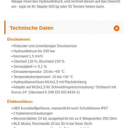
Waage misst den Hydraulikdruck, und rechnet diesen auf das Gewicht
um - egal ob Ihr Stapler 500 kg oder 50 Tonnen heben kann.
Technische Daten
Drucksensor:
• Robuster und zuverlässiger Drucksensor
• Hydraulikdruck bis 250 bar
• Kennwert 1,5 mV/V
• Überlast 120 %, Bruchlast 150 %
• Genauigkeit +/- 0,1 %
• Einsatztemperatur -20 bis +65 °C
• Temperaturkompensiert -10 bis +50 °C
• Hydraulikanschluss M14x1,5 mit Flachdichtung
• Adapter auf M16x1,5 für Schneidringverschraubung / Schlauch mit
Konus 24° (Standard lt. DIN EN ISO 8434-1)
Elektronikbox:
• ABS Kunststoffgehäuse, wasserdicht nach Schutzklasse IP67
• 2 Kabelverschraubungen
• Messverstärker 24 bit, ausgelegt für bis zu 6 Wiegezellen 350 Ohm
• BLE Modul, Reichweite 20 bis 30 m bei freier Sicht