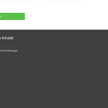
en
 Inhalte
chslastwaage