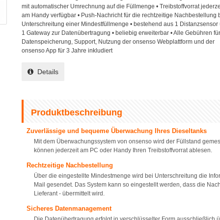
mit automatischer Umrechnung auf die Füllmenge • Treibstoffvorrat jederze
am Handy verfügbar • Push-Nachricht für die rechtzeitige Nachbestellung 
Unterschreitung einer Mindestfüllmenge • bestehend aus 1 Distanzsensor
1 Gateway zur Datenübertragung • beliebig erweiterbar • Alle Gebühren fü
Datenspeicherung, Support, Nutzung der onsenso Webplattform und der
onsenso App für 3 Jahre inkludiert
Details
Produktbeschreibung
Zuverlässige und bequeme Überwachung Ihres Dieseltanks
Mit dem Überwachungssystem von onsenso wird der Füllstand gemes
können jederzeit am PC oder Handy Ihren Treibstoffvorrat ablesen.
Rechtzeitige Nachbestellung
Über die eingestellte Mindestmenge wird bei Unterschreitung die Info
Mail gesendet. Das System kann so eingestellt werden, dass die Nach
Lieferant - übermittelt wird.
Sicheres Datenmanagement
Die Datenübertragung erfolgt in verschlüsselter Form ausschließlic