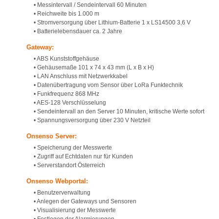
• Messintervall / Sendeintervall 60 Minuten
• Reichweite bis 1.000 m
• Stromversorgung über Lithium-Batterie 1 x LS14500 3,6 V
• Batterielebensdauer ca. 2 Jahre
Gateway:
• ABS Kunststoffgehäuse
• Gehäusemaße 101 x 74 x 43 mm (L x B x H)
• LAN Anschluss mit Netzwerkkabel
• Datenübertragung vom Sensor über LoRa Funktechnik
• Funkfrequenz 868 MHz
• AES-128 Verschlüsselung
• Sendeintervall an den Server 10 Minuten, kritische Werte sofort
• Spannungsversorgung über 230 V Netzteil
Onsenso Server:
• Speicherung der Messwerte
• Zugriff auf Echtdaten nur für Kunden
• Serverstandort Österreich
Onsenso Webportal:
• Benutzerverwaltung
• Anlegen der Gateways und Sensoren
• Visualisierung der Messwerte