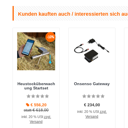
Kunden kauften auch / interessierten sich au
-10%
Heustocküberwach
Onsenso Gateway
ung Startset
€ 556,20
€ 234,00
statt € 618,00
inkl. 20 % USt
zzgl.
Versand
inkl. 20 % USt
zzgl.
Versand