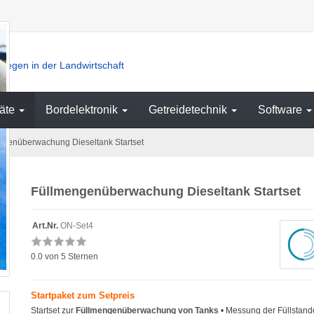
iegen in der Landwirtschaft
äte
Bordelektronik
Getreidetechnik
Software
genüberwachung Dieseltank Startset
Füllmengenüberwachung Dieseltank Startset
Art.Nr.
ON-Set4
0.0
von 5 Sternen
Startpaket zum Setpreis
Startset zur
Füllmengenüberwachung von Tanks
• Messung der Füllstand