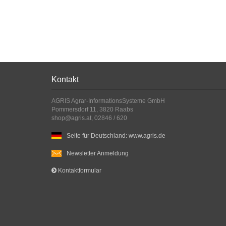
Kontakt
AGRIS Agrar-InformationsSysteme GmbH
Pommersdorf 11, 3820 Raabs
shop@agris.at, 02846 / 620
Seite für Deutschland: www.agris.de
Newsletter Anmeldung
Kontaktformular