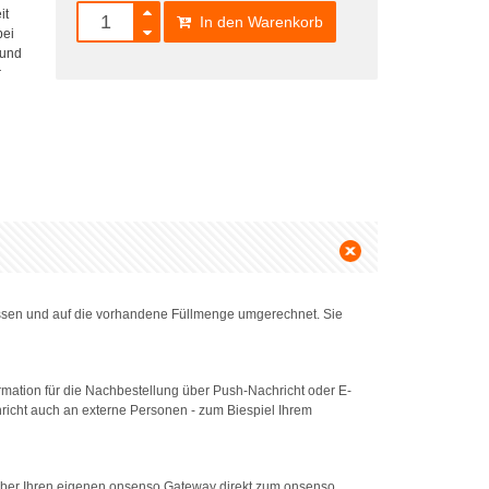
it
In den Warenkorb
bei
 und
r
sen und auf die vorhandene Füllmenge umgerechnet. Sie
rmation für die Nachbestellung über Push-Nachricht oder E-
richt auch an externe Personen - zum Biespiel Ihrem
h über Ihren eigenen onsenso Gateway direkt zum onsenso