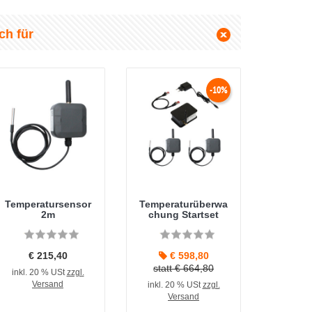
ch für
-10%
Temperatursensor
Temperaturüberwa
2m
chung Startset
€ 215,40
€ 598,80
statt € 664,80
inkl. 20 % USt
zzgl.
Versand
inkl. 20 % USt
zzgl.
Versand