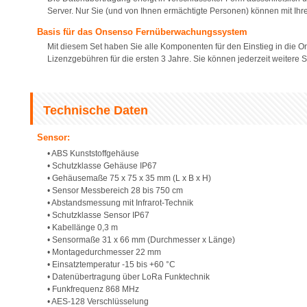
Server. Nur Sie (und von Ihnen ermächtigte Personen) können mit I
Basis für das Onsenso Fernüberwachungssystem
Mit diesem Set haben Sie alle Komponenten für den Einstieg in die
Lizenzgebühren für die ersten 3 Jahre. Sie können jederzeit weitere
Technische Daten
Sensor:
• ABS Kunststoffgehäuse
• Schutzklasse Gehäuse IP67
• Gehäusemaße 75 x 75 x 35 mm (L x B x H)
• Sensor Messbereich 28 bis 750 cm
• Abstandsmessung mit Infrarot-Technik
• Schutzklasse Sensor IP67
• Kabellänge 0,3 m
• Sensormaße 31 x 66 mm (Durchmesser x Länge)
• Montagedurchmesser 22 mm
• Einsatztemperatur -15 bis +60 °C
• Datenübertragung über LoRa Funktechnik
• Funkfrequenz 868 MHz
• AES-128 Verschlüsselung