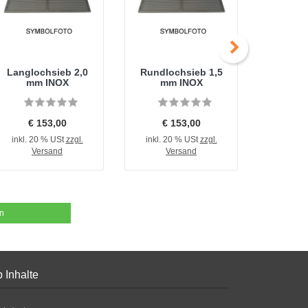
Langlochsieb 2,0
Rundlochsieb 1,5
Langlo
mm INOX
mm INOX
mm
€ 153,00
€ 153,00
€ 
inkl. 20 % USt
zzgl.
inkl. 20 % USt
zzgl.
inkl. 2
Versand
Versand
V
en
 Inhalte