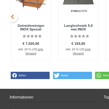
Getreidereiniger
Langlochsieb 5,0
INOX Spezial
mm INOX
€ 7.020,00
€ 153,00
inkl. 20 % USt
zzgl.
inkl. 20 % USt
zzgl.
Versand
Versand
teilen
tweet
teil
Informationen
Top