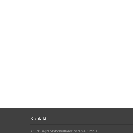
Kontakt
AGRIS Agrar-InformationsSysteme GmbH