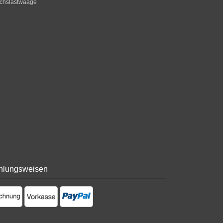
chslastwaage
hlungsweisen