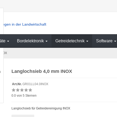
iegen in der Landwirtschaft
äte
Bordelektronik
Getreidetechnik
Software
 INOX
Langlochsieb 4,0 mm INOX
Art.Nr.
GR01LL04.0INOX
0.0
von 5 Sternen
Langlochsieb für Getreidereinigung INOX