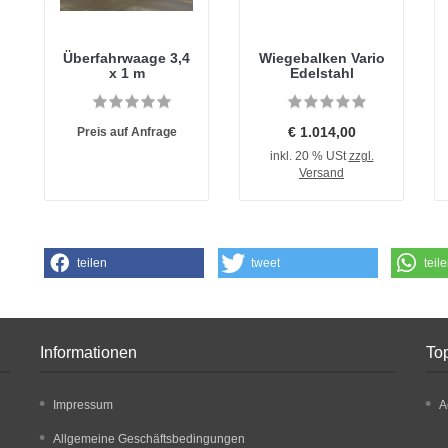
Überfahrwaage 3,4
Wiegebalken Vario
x 1 m
Edelstahl
€ 1.014,00
Preis auf Anfrage
inkl. 20 % USt
zzgl.
Versand
teilen
tweet
teil
Informationen
Top
Impressum
A
Allgemeine Geschäftsbedingungen