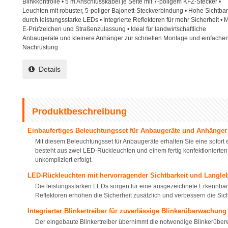
Blinkkontrolle • 5 m Anschlusskabel je Seite mit 7-poligem KFZ-Stecker •
Leuchten mit robuster, 5-poliger Bajonett-Steckverbindung • Hohe Sichtbar
durch leistungsstarke LEDs • Integrierte Reflektoren für mehr Sicherheit • M
E-Prüfzeichen und Straßenzulassung • Ideal für landwirtschaftliche
Anbaugeräte und kleinere Anhänger zur schnellen Montage und einfache
Nachrüstung
Details
Produktbeschreibung
Einbaufertiges Beleuchtungsset für Anbaugeräte und Anhänger
Mit diesem Beleuchtungsset für Anbaugeräte erhalten Sie eine sofort e
besteht aus zwei LED-Rückleuchten und einem fertig konfektionierte
unkompliziert erfolgt.
LED-Rückleuchten mit hervorragender Sichtbarkeit und Langleb
Die leistungsstarken LEDs sorgen für eine ausgezeichnete Erkennbar
Reflektoren erhöhen die Sicherheit zusätzlich und verbessern die Sic
Integrierter Blinkertreiber für zuverlässige Blinkerüberwachung
Der eingebaute Blinkertreiber übernimmt die notwendige Blinkerüberw