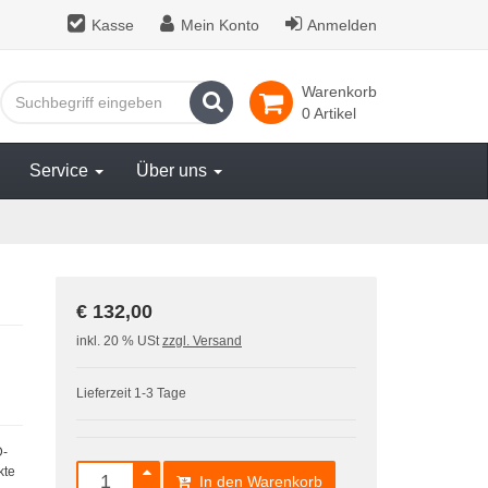
Kasse
Mein Konto
Anmelden
Warenkorb
Suchen
0 Artikel
Service
Über uns
€ 132,00
inkl. 20 % USt
zzgl. Versand
Lieferzeit 1-3 Tage
D-
kte
In den Warenkorb