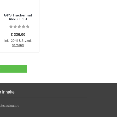
GPS Tracker mit
Akku + 1 J
€ 336,00
inkl. 20 % USt
zzgl.
Versand
en
 Inhalte
chslastwaage