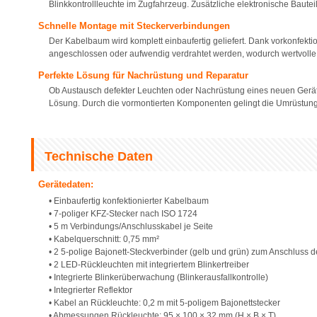
Blinkkontrollleuchte im Zugfahrzeug. Zusätzliche elektronische Bauteil
Schnelle Montage mit Steckerverbindungen
Der Kabelbaum wird komplett einbaufertig geliefert. Dank vorkonfekt
angeschlossen oder aufwendig verdrahtet werden, wodurch wertvolle A
Perfekte Lösung für Nachrüstung und Reparatur
Ob Austausch defekter Leuchten oder Nachrüstung eines neuen Gerätes
Lösung. Durch die vormontierten Komponenten gelingt die Umrüstung
Technische Daten
Gerätedaten:
• Einbaufertig konfektionierter Kabelbaum
• 7-poliger KFZ-Stecker nach ISO 1724
• 5 m Verbindungs/Anschlusskabel je Seite
• Kabelquerschnitt: 0,75 mm²
• 2 5-polige Bajonett-Steckverbinder (gelb und grün) zum Anschluss 
• 2 LED-Rückleuchten mit integriertem Blinkertreiber
• Integrierte Blinkerüberwachung (Blinkerausfallkontrolle)
• Integrierter Reflektor
• Kabel an Rückleuchte: 0,2 m mit 5-poligem Bajonettstecker
• Abmessungen Rückleuchte: 95 × 100 × 32 mm (H × B × T)