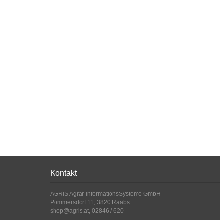
Kontakt
AGRIS Agrar-InformationsSysteme GmbH
Pommersdorf 11, 3820 Raabs
shop@agris.at, 02846 / 620