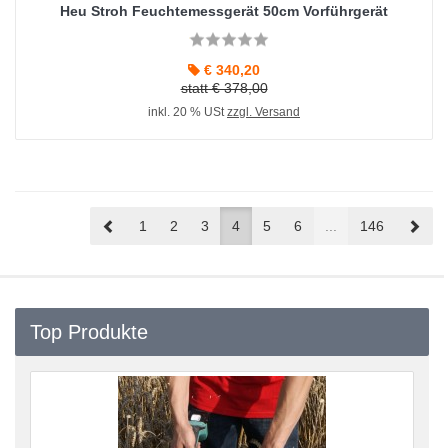
Heu Stroh Feuchtemessgerät 50cm Vorführgerät
€ 340,20
statt € 378,00
inkl. 20 % USt
zzgl. Versand
Prev
Nex
1
2
3
4
5
6
...
146
Top Produkte